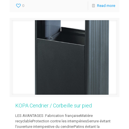
0
Read more
KOPA Cendrier / Corbeille sur pied
LES AVANTAGES :Fabrication françaiseMatière
recyclableProtection contre les intempériesSerrure évitant
l’ouverture intempestive du cendrierPatins évitant la