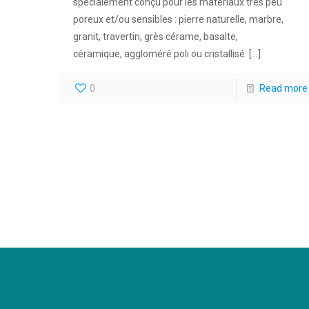
spécialement conçu pour les matériaux très peu
poreux et/ou sensibles : pierre naturelle, marbre,
granit, travertin, grès cérame, basalte,
céramique, aggloméré poli ou cristallisé.
[…]
0
Read more