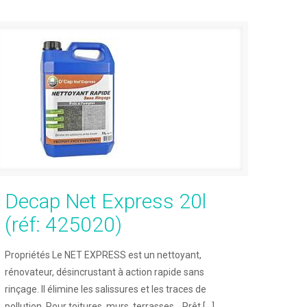
Decap Net Express 20l
(réf: 425020)
Propriétés Le NET EXPRESS est un nettoyant,
rénovateur, désincrustant à action rapide sans
rinçage. Il élimine les salissures et les traces de
pollution. Pour toitures, murs, terrasses… Prêt
[…]