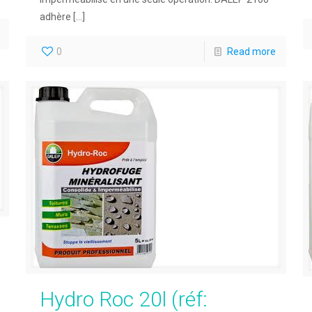
adhère
[…]
0
Read more
Hydro Roc 20l (réf: