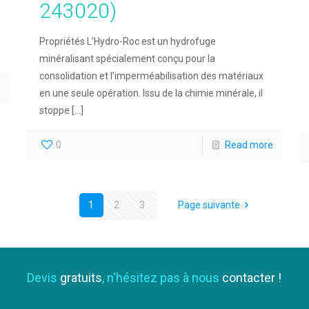
243020)
Propriétés L’Hydro-Roc est un hydrofuge
minéralisant spécialement conçu pour la
consolidation et l’imperméabilisation des matériaux
en une seule opération. Issu de la chimie minérale, il
stoppe
[…]
0
Read more
1
2
3
Page suivante
Devis
gratuits
, n'hésitez pas à nous
contacter !