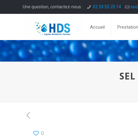
Une question, contactez-nous :
02 33 55 20 14
sec
Accueil
Prestatio
SEL
0