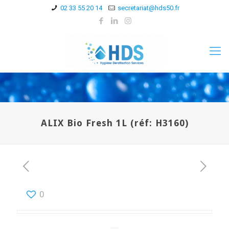
02 33 55 20 14
secretariat@hds50.fr
ALIX Bio Fresh 1L (réf: H3160)
0