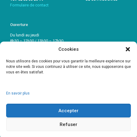
Formulaire de contact
Ouverture
Du lundi au jeudi
8h30 – 12h30 / 13h30 – 17h30
Ccookies
Vendredi: 8h30 – 12h30 / 13h30 – 16h30
Nous utilisons des cookies pour vous garantir la meilleure expérience sur
notre site web. Si vous continuez à utiliser ce site, nous supposerons que
vous en êtes satisfait.
En savoir plus
Accepter
© 2017 HDS. Réalisation :
www.amcrepro.com
-
Mentions Légales
-
Politique de confidentialité
.
Refuser