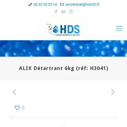
02 33 55 20 14
secretariat@hds50.fr
ALIX Détartrant 6kg (réf: H3041)
0