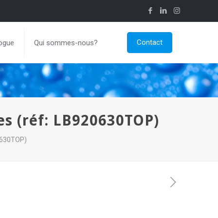
Contact
ogue
Qui sommes-nous?
s (réf: LB920630TOP)
0630TOP)