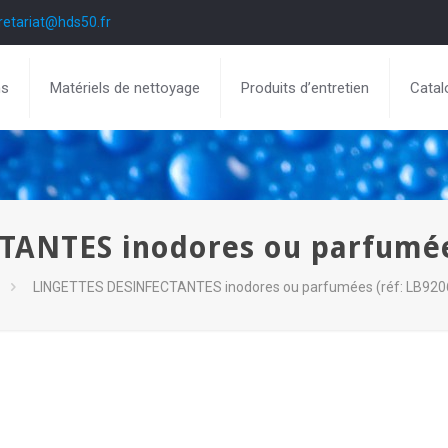
retariat@hds50.fr
ns
Matériels de nettoyage
Produits d’entretien
Catal
ANTES inodores ou parfumée
LINGETTES DESINFECTANTES inodores ou parfumées (réf: LB92