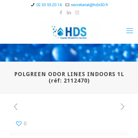
02 33 55 20 14
secretariat@hds50.fr
POLGREEN ODOR LINES INDOORS 1L
(réf: 2112470)
0