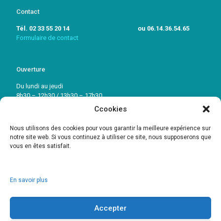
Contact
Tél. 02 33 55 20 14 ou 06.14.36.54.65
Formulaire de contact
Ouverture
Du lundi au jeudi
8h30 – 12h30 / 13h30 – 17h30
Ccookies
Vendredi: 8h30 – 12h30 / 13h30 – 16h30
Nous utilisons des cookies pour vous garantir la meilleure expérience sur
notre site web. Si vous continuez à utiliser ce site, nous supposerons que
vous en êtes satisfait.
En savoir plus
Accepter
© 2017 HDS. Réalisation :
www.amcrepro.com
-
Mentions Légales