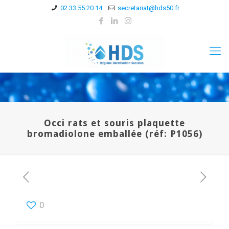
02 33 55 20 14
secretariat@hds50.fr
Occi rats et souris plaquette
bromadiolone emballée (réf: P1056)
0