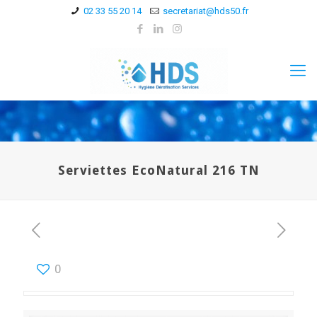
02 33 55 20 14
secretariat@hds50.fr
Serviettes EcoNatural 216 TN
0