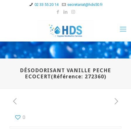
02 33 55 20 14
secretariat@hds50.fr
DÉSODORISANT VANILLE PECHE
ECOCERT(Référence: 272360)
0