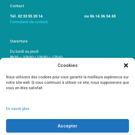
Contact
Tél. 02 33 55 20 14 ou 06.14.36.54.65
Formulaire de contact
Ouverture
Du lundi au jeudi
8h30 – 12h30 / 13h30 – 17h30
Ccookies
Vendredi: 8h30 – 12h30 / 13h30 – 16h30
Nous utilisons des cookies pour vous garantir la meilleure expérience sur
notre site web. Si vous continuez à utiliser ce site, nous supposerons que
vous en êtes satisfait.
En savoir plus
Accepter
© 2017 HDS. Réalisation :
www.amcrepro.com
-
Mentions Légales
-
Politique de confidentialité
.