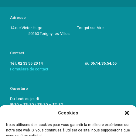
Adresse
14 rue Victor Hugo Torigni-sur-Vire
50160 Torigny-les-Villes
Contact
Tél. 02 33 55 20 14 ou 06.14.36.54.65
Formulaire de contact
Ouverture
Du lundi au jeudi
8h30 – 12h30 / 13h30 – 17h30
Ccookies
Vendredi: 8h30 – 12h30 / 13h30 – 16h30
Nous utilisons des cookies pour vous garantir la meilleure expérience sur
notre site web. Si vous continuez à utiliser ce site, nous supposerons que
vous en êtes satisfait.