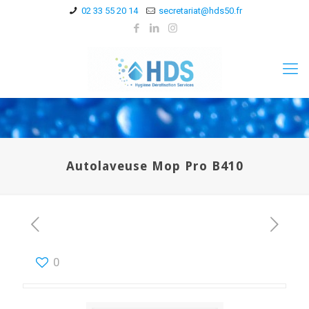
02 33 55 20 14
secretariat@hds50.fr
Autolaveuse Mop Pro B410
0