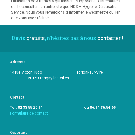
l’utilisation de « frames » qui laissent supposer aux internautes
qu’ils consultent un autre site que HDS – Hygiène Dératisation
Service. Nous vous remercions d’informer le webmestre du lien
que vous avez réalisé.
Devis
gratuits
, n'hésitez pas à nous
contacter !
Adresse
14 rue Victor Hugo Torigni-sur-Vire
50160 Torigny-les-Villes
Contact
Tél. 02 33 55 20 14 ou 06.14.36.54.65
Formulaire de contact
Ouverture